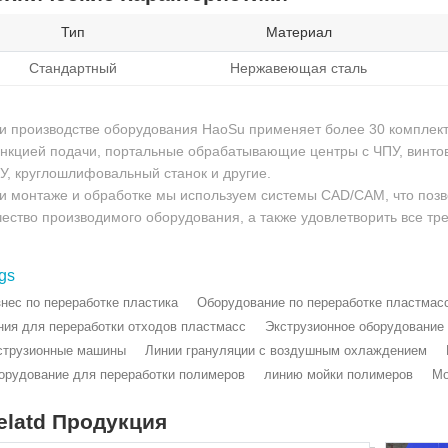
Тип
Материал
Стандартный
Нержавеющая сталь
и производстве оборудования HaoSu применяет более 30 комплекто
нкцией подачи, портальные обрабатывающие центры с ЧПУ, винтов
У, круглошлифовальный станок и другие.
и монтаже и обработке мы используем системы CAD/CAM, что поз
чество производимого оборудования, а также удовлетворить все тр
gs
знес по переработке пластика
Оборудование по переработке пластмас
ния для переработки отходов пластмасс
Экструзионное оборудование
струзионные машины
Линии грануляции с воздушным охлаждением
орудование для переработки полимеров
линию мойки полимеров
Мо
elatd Продукция