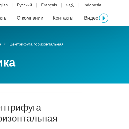
glish
Русский
Français
中文
Indonesia
кты
О компании
Контакты
Видео
а
Центрифуга горизонтальная
ика
нтрифуга
ризонтальная