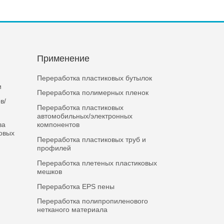
я
Применение
Переработка пластиковых бутылок
и
Переработка полимерных пленок
в/
Переработка пластиковых
автомобильных/электронных
ва
компонентов
ковых
Переработка пластиковых труб и
профилей
Переработка плетеных пластиковых
мешков
Переработка EPS пены
Переработка полипропиленового
нетканого материала