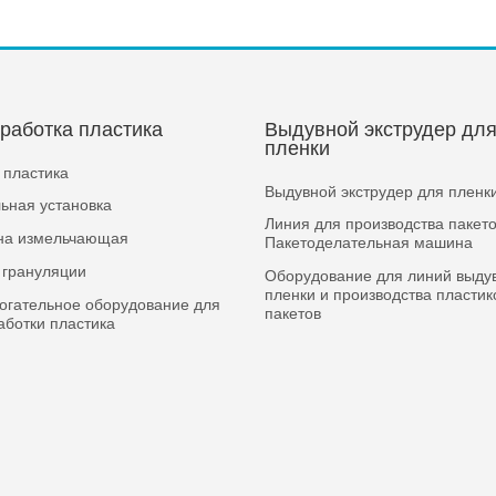
работка пластика
Выдувной экструдер дл
пленки
 пластика
Выдувной экструдер для пленк
ьная установка
Линия для производства пакето
а измельчающая
Пакетоделательная машина
 грануляции
Оборудование для линий выду
пленки и производства пласти
огательное оборудование для
пакетов
аботки пластика