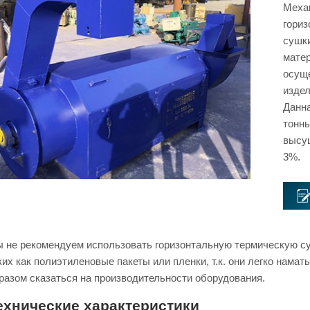
Механ
гориз
сушки
матер
осущ
издел
Данна
тонны
высуш
3%.
 не рекомендуем использовать горизонтальную термическую с
ких как полиэтиленовые пакеты или пленки, т.к. они легко нама
разом сказаться на производительности оборудования.
ехнические характеристики