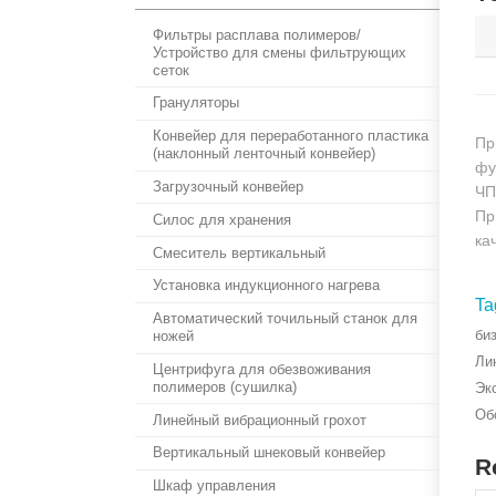
Фильтры расплава полимеров/
Устройство для смены фильтрующих
сеток
Грануляторы
Конвейер для переработанного пластика
Пр
(наклонный ленточный конвейер)
фу
Загрузочный конвейер
ЧП
Пр
Силос для хранения
ка
Смеситель вертикальный
Установка индукционного нагрева
Ta
Автоматический точильный станок для
би
ножей
Ли
Центрифуга для обезвоживания
полимеров (сушилка)
Эк
Об
Линейный вибрационный грохот
Вертикальный шнековый конвейер
R
Шкаф управления