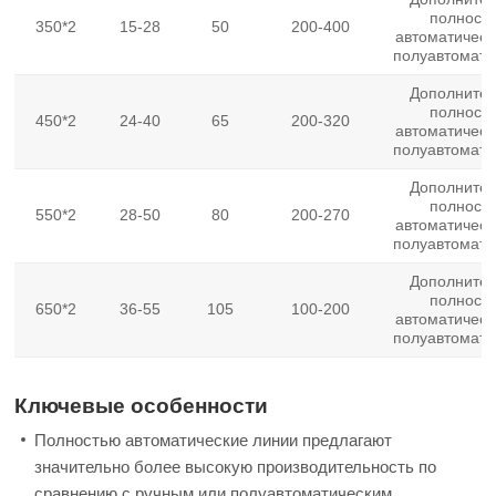
полност
350*2
15-28
50
200-400
автоматическ
полуавтомати
Дополнител
полност
450*2
24-40
65
200-320
автоматическ
полуавтомати
Дополнител
полност
550*2
28-50
80
200-270
автоматическ
полуавтомати
Дополнител
полност
650*2
36-55
105
100-200
автоматическ
полуавтомати
Ключевые особенности
Полностью автоматические линии предлагают
значительно более высокую производительность по
сравнению с ручным или полуавтоматическим