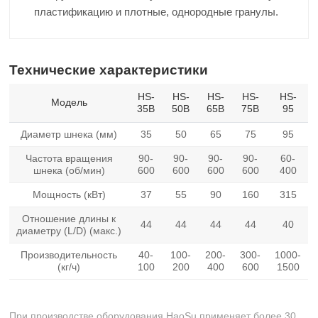
пластификацию и плотные, однородные гранулы.
Технические характеристики
HS-
HS-
HS-
HS-
HS-
Модель
35B
50B
65B
75B
95
Диаметр шнека (мм)
35
50
65
75
95
Частота вращения
90-
90-
90-
90-
60-
шнека (об/мин)
600
600
600
600
400
Мощность (кВт)
37
55
90
160
315
Отношение длины к
44
44
44
44
40
диаметру (L/D) (макс.)
Производительность
40-
100-
200-
300-
1000-
(кг/ч)
100
200
400
600
1500
При производстве оборудования HaoSu применяет более 30