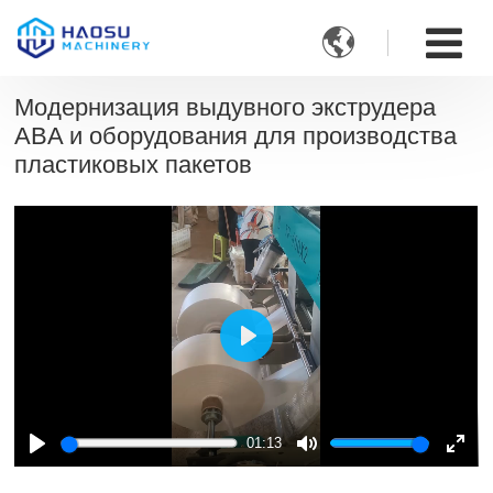

Модернизация выдувного экструдера
ABA и оборудования для производства
пластиковых пакетов
Play
01:13
Play
Mute
Ente