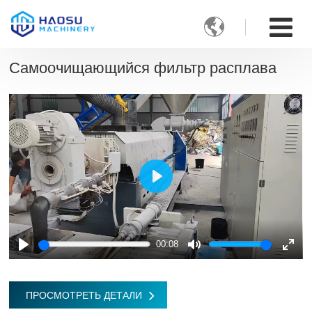

Самоочищающийся фильтр расплава
Play
00:08
Play
Mute
Ente
fulls
ПРОСМОТРЕТЬ ДЕТАЛИ