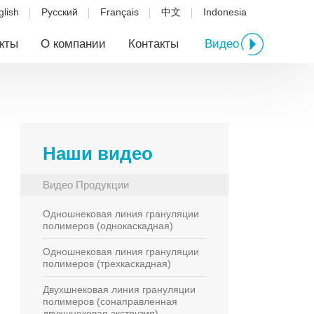
glish
Русский
Français
中文
Indonesia
кты
О компании
Контакты
Видео
Наши видео
Видео Продукции
Одношнековая линия грануляции
полимеров (однокаскадная)
Одношнековая линия грануляции
полимеров (трехкаскадная)
Двухшнековая линия грануляции
полимеров (сонаправленная
двухшнековая экструзия)