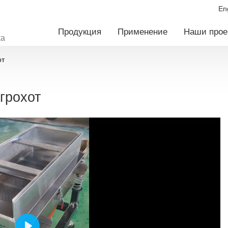
En
Продукция
Применение
Наши прое
ка
от
грохот