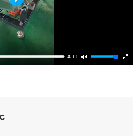
Play
00:13
Mute
Enter
fullsc
с