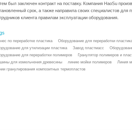
тем был заключен контракт на поставку. Компания HaoSu произ
тановленный срок, а также направила своих специалистов для 
трудников клиента правилам эксплуатации оборудования.
gs
знес по переработке пластика
Оборудование для переработки пластик
орудование для утилизации пластика
Завод пластмасс
Оборудован
орудование для переработки полимеров
Гранулятор полимеров и пла
шины для измельчения древесины
линию мойки полимеров
Линия м
нии гранулирования композитных термопластов