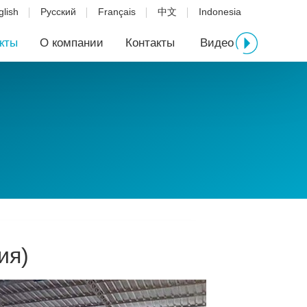
glish
Русский
Français
中文
Indonesia
кты
О компании
Контакты
Видео
ия)