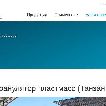
En
Продукция
Применение
Наши прое
ка
 (Танзания)
ранулятор пластмасс (Танзан