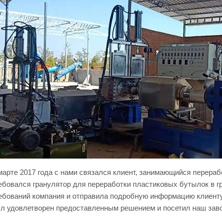
марте 2017 года с нами связался клиент, занимающийся перераб
ебовался гранулятор для переработки пластиковых бутылок в г
ебований компания и отправила подробную информацию клиенту
л удовлетворен предоставленным решением и посетил наш зав