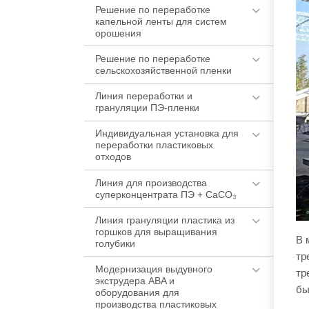
Решение по переработке
капельной ленты для систем
орошения
Решение по переработке
сельскохозяйственной пленки
Линия переработки и
грануляции ПЭ-пленки
Индивидуальная установка для
переработки пластиковых
отходов
Линия для производства
суперконцентрата ПЭ + CaCO₃
Линия грануляции пластика из
горшков для выращивания
В 
голубики
тр
Модернизация выдувного
тр
экструдера ABA и
бы
оборудования для
производства пластиковых