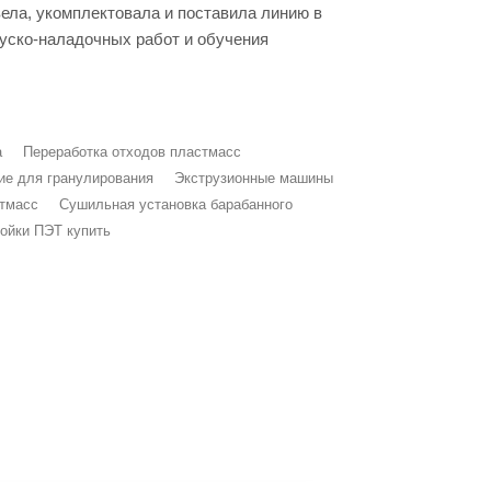
вела, укомплектовала и поставила линию в
пуско-наладочных работ и обучения
а
Переработка отходов пластмасс
ие для гранулирования
Экструзионные машины
стмасс
Сушильная установка барабанного
ойки ПЭТ купить